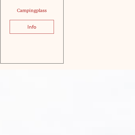
Campingplass
Info
about Campingplass
for 8 personer med 2 soverom