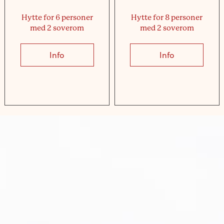
Hytte for 6 personer
Hytte for 8 personer
med 2 soverom
med 2 soverom
Info
about Hytte for 6 personer med 2 soverom
Info
about Hytte 
nhaus für 4 Personen mit 2 Schlafzimmern und Bad