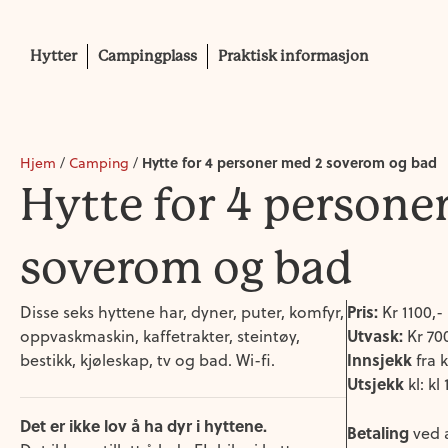
Hytter
Campingplass
Praktisk informasjon
Hytte for 4 personer med 2 soverom og bad
Hjem
/
Camping
/
Hytte for 4 persone
soverom og bad
Pris:
Disse seks hyttene har, dyner, puter, komfyr,
Kr 1100,-
Utvask:
oppvaskmaskin, kaffetrakter, steintøy,
Kr 70
Innsjekk
bestikk, kjøleskap, tv og bad. Wi-fi.
fra k
Utsjekk
kl: kl 
Det er ikke lov å ha dyr i hyttene.
Betaling
ved a