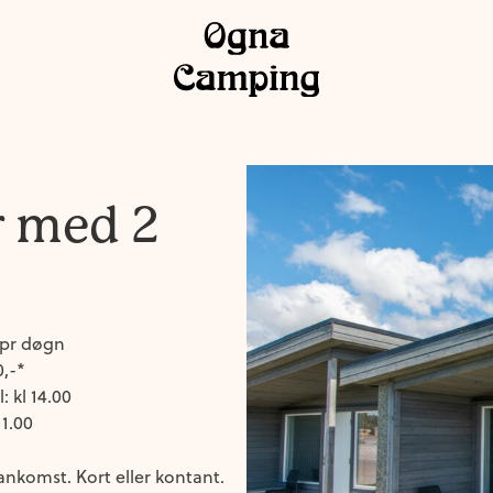
r med 2
 pr døgn
0,-*
l: kl 14.00
11.00
nkomst. Kort eller kontant.