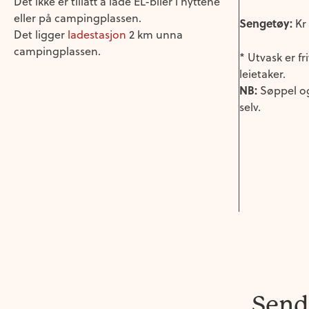
Det ikke er tillatt å lade EL-biler i hyttene
eller på campingplassen.
Sengetøy:
Kr
Det ligger
ladestasjon
2 km unna
campingplassen.
* Utvask er fr
leietaker.
NB:
Søppel og
selv.
Send