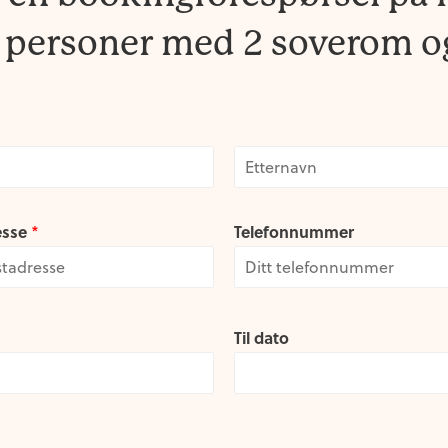
4 personer med 2 soverom o
L
a
esse
Telefonnummer
*
s
t
Til dato