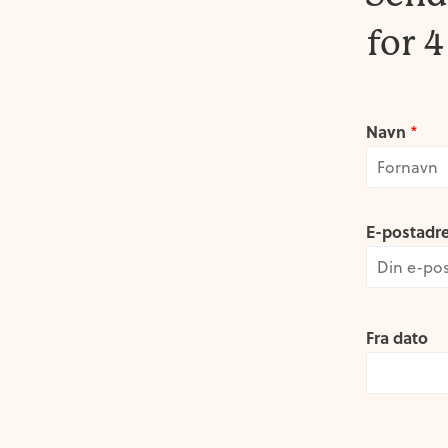
for 
Navn
*
F
i
E-postadr
r
s
t
Fra dato