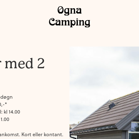
r med 2
r døgn
0,-*
l: kl 14.00
11.00
nkomst. Kort eller kontant.