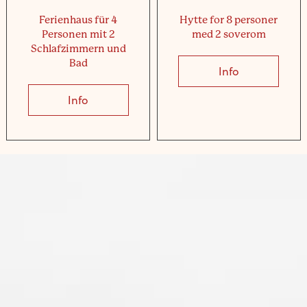
Ferienhaus für 4
Hytte for 8 personer
Personen mit 2
med 2 soverom
Schlafzimmern und
Bad
Info
about Hytte 
 for 4 personer med 2 soverom og bad
Info
about Ferienhaus für 4 Personen mit 2 Sc