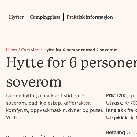
Hytter
Campingplass
Praktisk informasjon
Hytte for 6 personer med 2 soverom
Hjem
/
Camping
/
Hytte for 6 persone
soverom
Pris:
Denne hytta (vi har kun 1 stk) har 2
1200,- p
Utvask:
soverom, bad, kjøleskap, kaffetrakter,
Kr 70
Innsjekk
komfyr, tv, oppvaskmaskin, dyner og puter.
fra k
Utsjekk
Wi-fi.
kl: kl 
Betaling
ved a