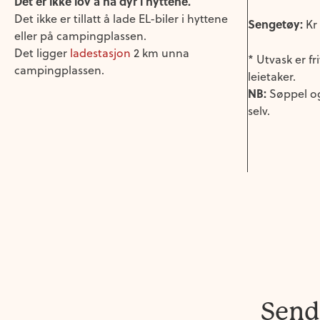
Det er ikke lov å ha dyr i hyttene.
Det ikke er tillatt å lade EL-biler i hyttene
Sengetøy:
Kr
eller på campingplassen.
Det ligger
ladestasjon
2 km unna
* Utvask er fr
campingplassen.
leietaker.
NB:
Søppel og
selv.
Send