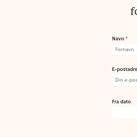
f
Navn
*
F
i
E-postadr
r
s
t
Fra dato