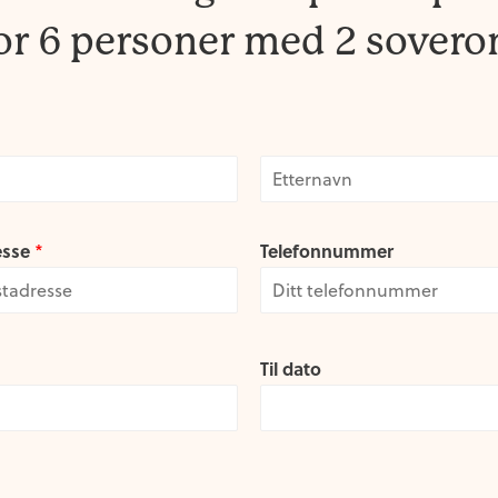
or 6 personer med 2 sover
L
a
esse
Telefonnummer
*
s
t
Til dato