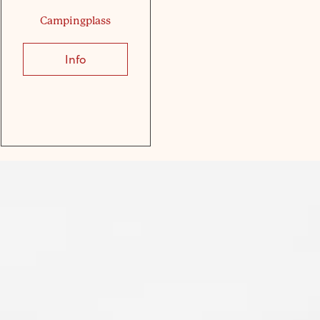
Campingplass
Info
about Campingplass
for 8 personer med 2 soverom
hlafzimmern und Bad