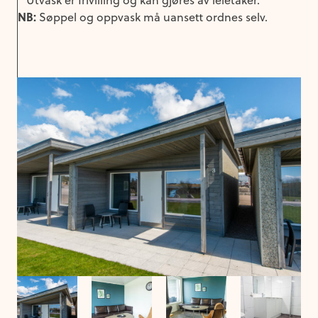
* Utvask er frivilling og kan gjøres av leietaker.
NB:
Søppel og oppvask må uansett ordnes selv.