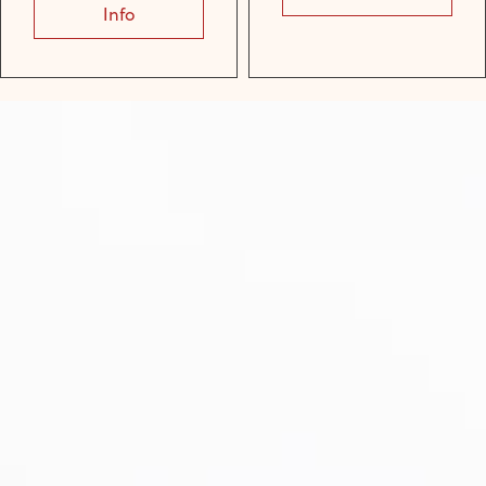
Info
about Hytte for 8 personer med 2 soverom