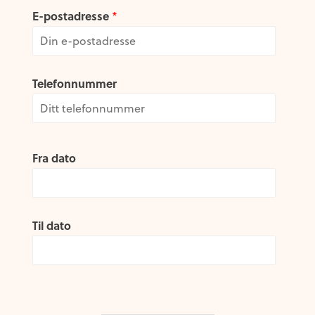
i
a
E-postadresse
*
r
s
s
t
t
Telefonnummer
Fra dato
Til dato