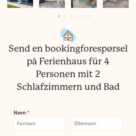
Send en bookingforespørsel
på Ferienhaus für 4
Personen mit 2
Schlafzimmern und Bad
Navn
*
F
L